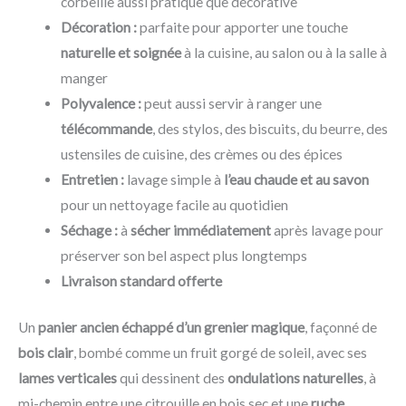
corbeille aussi pratique que décorative
Décoration :
parfaite pour apporter une touche
naturelle et soignée
à la cuisine, au salon ou à la salle à
manger
Polyvalence :
peut aussi servir à ranger une
télécommande
, des stylos, des biscuits, du beurre, des
ustensiles de cuisine, des crèmes ou des épices
Entretien :
lavage simple à
l’eau chaude et au savon
pour un nettoyage facile au quotidien
Séchage :
à
sécher immédiatement
après lavage pour
préserver son bel aspect plus longtemps
Livraison standard offerte
Un
panier ancien échappé d’un grenier magique
, façonné de
bois clair
, bombé comme un fruit gorgé de soleil, avec ses
lames verticales
qui dessinent des
ondulations naturelles
, à
mi-chemin entre une citrouille en bois sec et une
ruche