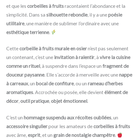
et que les
corbeilles à fruits
racontaient l’abondance et la
simplicité. Dans sa
silhouette rebondie
, il y a une
poésie
utilitaire
, une manière de sublimer l’ordinaire avec une
esthétique terrienne
.
Cette
corbeille à fruits murale en osier
n’est pas seulement
un contenant, c’est une
invitation à ralentir
, à
vivre la cuisine
comme un rituel
, à suspendre dans l’espace un
fragment de
douceur paysanne
. Elle s’accorde à merveille avec une
nappe
à carreaux
, un
bocal de confiture
, ou un
rameau d’herbes
aromatiques
. Accrochée ou posée, elle devient
élément de
décor
,
outil pratique
,
objet émotionnel
.
C’est un
hommage suspendu aux récoltes oubliées
, un
accessoire singulier
pour les amateurs de
corbeilles à fruits
avec âme,
esprit
, et un
grain de nostalgie champêtre
.