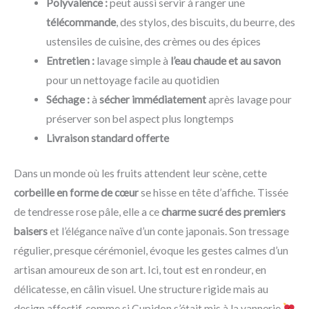
Polyvalence :
peut aussi servir à ranger une
télécommande
, des stylos, des biscuits, du beurre, des
ustensiles de cuisine, des crèmes ou des épices
Entretien :
lavage simple à
l’eau chaude et au savon
pour un nettoyage facile au quotidien
Séchage :
à
sécher immédiatement
après lavage pour
préserver son bel aspect plus longtemps
Livraison standard offerte
Dans un monde où les fruits attendent leur scène, cette
corbeille en forme de cœur
se hisse en tête d’affiche. Tissée
de tendresse rose pâle, elle a ce
charme sucré des premiers
baisers
et l’élégance naïve d’un conte japonais. Son tressage
régulier, presque cérémoniel, évoque les gestes calmes d’un
artisan amoureux de son art. Ici, tout est en rondeur, en
délicatesse, en câlin visuel. Une structure rigide mais au
design affectif, comme si Cupidon s’était mis à la vannerie